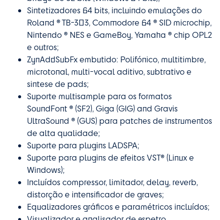
Sintetizadores 64 bits, incluindo emulações do
Roland ® TB-303, Commodore 64 ® SID microchip,
Nintendo ® NES e GameBoy, Yamaha ® chip OPL2
e outros;
ZynAddSubFx embutido: Polifónico, multitimbre,
microtonal, multi-vocal aditivo, subtrativo e
sintese de pads;
Suporte multisample para os formatos
SoundFont ® (SF2), Giga (GIG) and Gravis
UltraSound ® (GUS) para patches de instrumentos
de alta qualidade;
Suporte para plugins LADSPA;
Suporte para plugins de efeitos VST® (Linux e
Windows);
Incluídos compressor, limitador, delay, reverb,
distorção e intensificador de graves;
Equalizadores gráficos e paramétricos incluídos;
Visualizador e analisador de espetro.