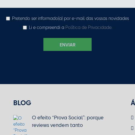
Pretendo ser informado(a) por e-mail das vossas novidades
Li e compreendi a
Política de Privacidade
.
ENVIAR
BLOG
Á
O efeito “Prova Social”: porque
reviews vendem tanto