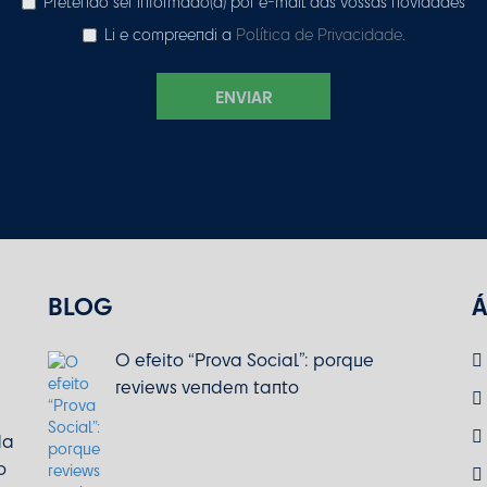
Pretendo ser informado(a) por e-mail das vossas novidades
Li e compreendi a
Política de Privacidade
.
ENVIAR
BLOG
Á
O efeito “Prova Social”: porque
reviews vendem tanto
da
o