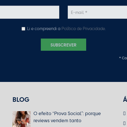
Li e compreendi a
Política de Privacidade
.
SUBSCREVER
* Ca
BLOG
Á
O efeito “Prova Social”: porque
reviews vendem tanto