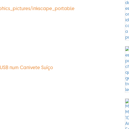
phics_pictures/inkscape_portable
 USB num Canivete Suíço