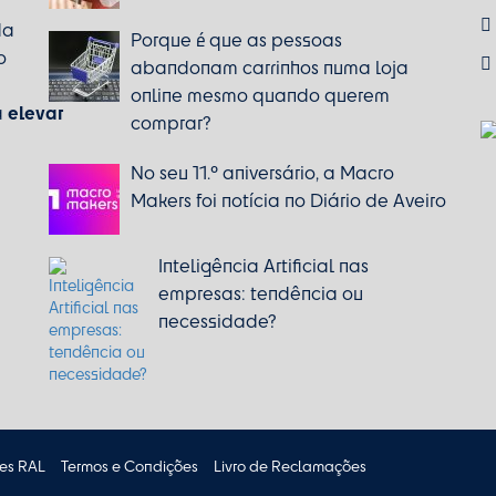
da
Porque é que as pessoas
o
abandonam carrinhos numa loja
online mesmo quando querem
elevar
a
comprar?
No seu 11.º aniversário, a Macro
Makers foi notícia no Diário de Aveiro
Inteligência Artificial nas
empresas: tendência ou
necessidade?
es RAL
Termos e Condições
Livro de Reclamações