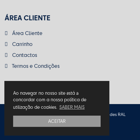
ÁREA CLIENTE
Área Cliente
Carrinho
Contactos
Termos e Condições
Ao navegar no nosso site está a
concordar com a nossa política de
utilização de cookies.
SABER MAIS
Política de Privacidade
Política de Cookies
Entidades RAL
ACEITAR
Termos e Condições
Livro de Reclamações
© 2026 Macro Makers