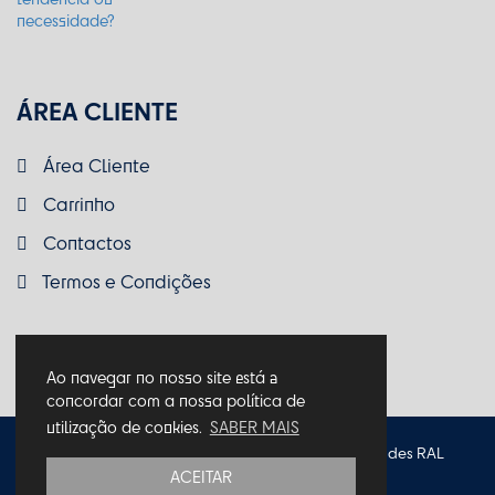
ÁREA CLIENTE
Área Cliente
Carrinho
Contactos
Termos e Condições
Ao navegar no nosso site está a
concordar com a nossa política de
utilização de cookies.
SABER MAIS
Política de Privacidade
Política de Cookies
Entidades RAL
ACEITAR
Termos e Condições
Livro de Reclamações