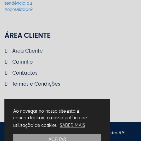
ÁREA CLIENTE
Área Cliente
Carrinho
Contactos
Termos e Condições
Ao navegar no nosso site está a
concordar com a nossa política de
utilização de cookies.
SABER MAIS
Política de Privacidade
Política de Cookies
Entidades RAL
ACEITAR
Termos e Condições
Livro de Reclamações