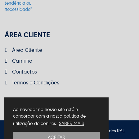
ÁREA CLIENTE
Área Cliente
Carrinho
Contactos
Termos e Condições
Ao navegar no nosso site está a
concordar com a nossa política de
utilização de cookies.
SABER MAIS
Política de Privacidade
Política de Cookies
Entidades RAL
ACEITAR
Termos e Condições
Livro de Reclamações