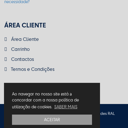
ÁREA CLIENTE
Área Cliente
Carrinho
Contactos
Termos e Condições
Ao navegar no nosso site está a
concordar com a nossa política de
utilização de cookies.
SABER MAIS
Política de Privacidade
Política de Cookies
Entidades RAL
ACEITAR
Termos e Condições
Livro de Reclamações
© 2026 Macro Makers