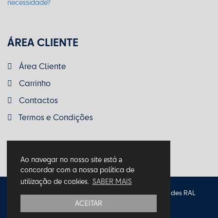
ÁREA CLIENTE
Área Cliente
Carrinho
Contactos
Termos e Condições
Ao navegar no nosso site está a
concordar com a nossa política de
utilização de cookies.
SABER MAIS
Política de Privacidade
Política de Cookies
Entidades RAL
ACEITAR
Termos e Condições
Livro de Reclamações
© 2026 Macro Makers