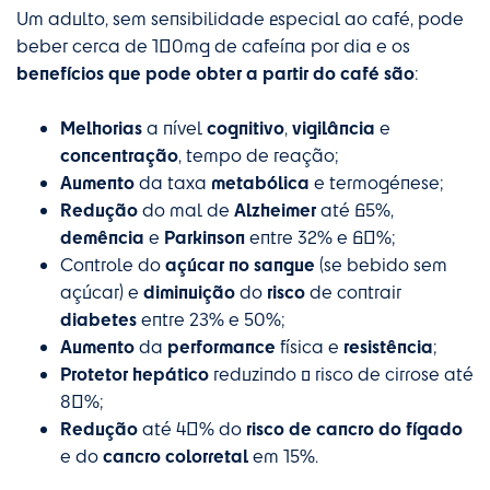
Um adulto, sem sensibilidade especial ao café, pode
beber cerca de 100mg de cafeína por dia e os
benefícios que pode obter a partir do café são
:
Melhorias
cognitivo
vigilância
a nível
,
e
concentração
, tempo de reação;
Aumento
metabólica
da taxa
e termogénese;
Redução
Alzheimer
do mal de
até 65%,
demência
Parkinson
e
entre 32% e 60%;
açúcar no sangue
Controle do
(se bebido sem
diminuição
risco
açúcar) e
do
de contrair
diabetes
entre 23% e 50%;
Aumento
performance
resistência
da
física e
;
Protetor hepático
reduzindo o risco de cirrose até
80%;
Redução
risco de cancro do fígado
até 40% do
cancro colorretal
e do
em 15%.